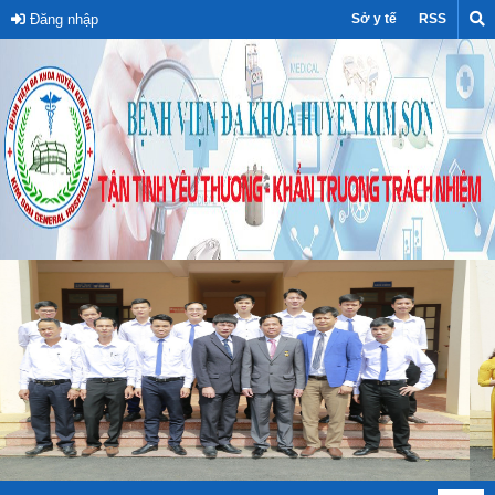
Đăng nhập
Sở y tế
RSS