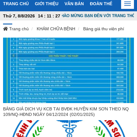
TRANG CHỦ
GIỚI THIỆU
VĂN BẢN
ĐOÀN THỂ
TIN TỨC
Togg
navi
Thứ 7, 8/8/2026
14
:
11
CHÀO MỪNG BẠN ĐẾN VỚI TRANG THÔNG TI
:
28
Trang chủ
KHÁM CHỮA BỆNH
Bảng giá thu viện phí
BẢNG GIÁ DỊCH VỤ KCB TẠI BVĐK HUYỆN KIM SƠN THEO NQ
109/NQ-HĐND NGÀY 04/12/2024
(02/01/2025)